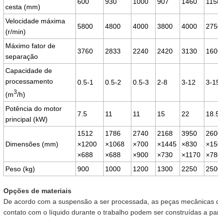
600
930
1000
907
1460
115
cesta (mm)
Velocidade máxima
5800
4800
4000
3800
4000
275
(r/min)
Máximo fator de
3760
2833
2240
2420
3130
160
separação
Capacidade de
processamento
0.5-1
0.5-2
0.5-3
2-8
3-12
3-1
3
(m
/h)
Potência do motor
7.5
11
11
15
22
18.
principal (kW)
1512
1786
2740
2168
3950
260
Dimensões (mm)
×1200
×1068
×700
×1445
×830
×15
×688
×688
×900
×730
×1170
×78
Peso (kg)
900
1000
1200
1300
2250
250
Opções de materiais
De acordo com a suspensão a ser processada, as peças mecânicas d
contato com o líquido durante o trabalho podem ser construídas a part