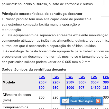
polioxietileno, ácido sulfuroso, sulfato de estrôncio e outros.
Principais características de centrífuga decanter
1. Nosso produto tem uma alta capacidade de produção e
sua estrutura compacta facilita muito a operação e
manutenção.
2. Este equipamento de separação apresenta excelente manutenção a
comumente utilizado nas indústrias alimentícia, química, petroquímic
outras, em que é necessária a separação de sólidos-líquidos.
3. A centrífuga de cesta horizontalé apropriada para trabalhar com vá
proporcionar um desempenho normal, mesmo se o tamanho do grão n
das partículas sólidas podem variar de 0.005 mm a 2 mm.
Dados técnicos da centrífuga decanter
LW-
LW-
LW-
LW-
LW-
LW
Modelo
200×
220×
250×
300×
350×
380
600
930
1000
907
14600
115
Diâmetro da cesta
200
220
250
300
350
380
(mm)
Comprimento da