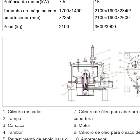
Potência do motor(kW)
7.5
15
Tamanho da máquina com
1700×1400
2100×1600×2340/
amortecedor (mm)
×2350
2100×1600×2600
Peso (kg)
2100
3600/3900
1. Cilindro raspador
7. Cilindro de óleo para abertura
2. Tampa
cobertura
3. Carcaça
8. Motor
4. Tambor
9. Cilindro de óleo para o saco de 
5. Revestimento de apoio para o
10. Amortecedor