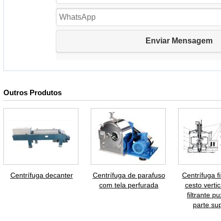
Outros Produtos
Centrífuga decanter
Centrífuga de parafuso
Centrífuga fi
com tela perfurada
cesto vertic
filtrante p
parte sup