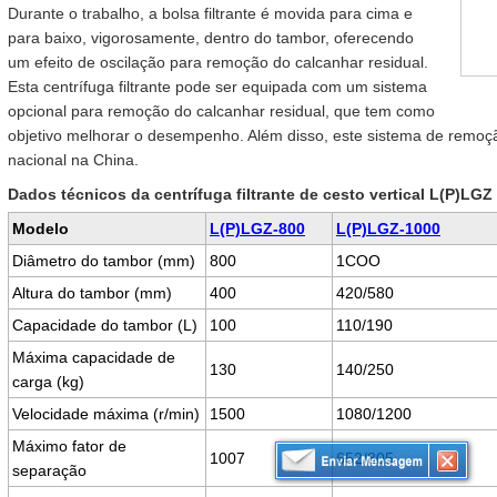
Durante o trabalho, a bolsa filtrante é movida para cima e
para baixo, vigorosamente, dentro do tambor, oferecendo
um efeito de oscilação para remoção do calcanhar residual.
Esta centrífuga filtrante pode ser equipada com um sistema
opcional para remoção do calcanhar residual, que tem como
objetivo melhorar o desempenho. Além disso, este sistema de remoç
nacional na China.
Dados técnicos da centrífuga filtrante de cesto vertical L(P)LGZ
Modelo
L(P)LGZ-800
L(P)LGZ-1000
Diâmetro do tambor (mm)
800
1COO
Altura do tambor (mm)
400
420/580
Capacidade do tambor (L)
100
110/190
Máxima capacidade de
130
140/250
carga (kg)
Velocidade máxima (r/min)
1500
1080/1200
Máximo fator de
1007
652/805
separação