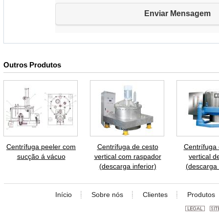
Outros Produtos
Centrífuga peeler com
Centrífuga de cesto
Centrífuga 
sucção á vácuo
vertical com raspador
vertical d
(descarga inferior)
(descarga i
Início
Sobre nós
Clientes
Produtos