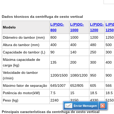
Dados técnicos da centrífuga de cesto vertical
L(P)DG-
L(P)DG-
L(P)DG-
L(P)
Modelo
800
1000
1200
1250
Diâmetro do tambor (mm)
800
1000
1200
1250
Altura do tambor (mm)
400
400
480
500
Capacidade do tambor (L)
90
140
250
300
Máxima capacidade de
135
200
300
400
carga (kg)
Velocidade do tambor
1200/1500
1080/1200
950
900
(r/min)
Máximo fator de separação
645/1007
652/805
605
566
Potência do motor(kW)
7.5
15
18.5
18.5
Peso (kg)
2240
3150
4330
5150
Principais características da centrífuga de cesto vertical