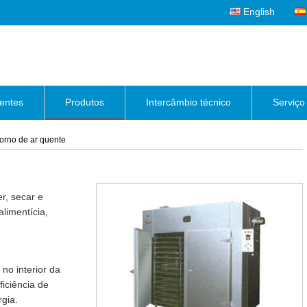
English
ientes
Produtos
Intercâmbio técnico
Serviço
orno de ar quente
r, secar e
alimentícia,
 no interior da
iciência de
gia.