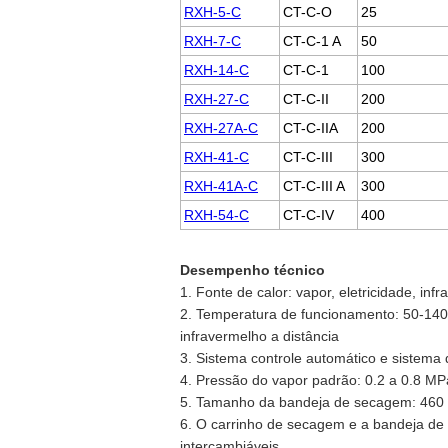
RXH-5-C
CT-C-O
25
RXH-7-C
CT-C-1 A
50
RXH-14-C
CT-C-1
100
RXH-27-C
CT-C-II
200
RXH-27A-C
CT-C-IIA
200
RXH-41-C
CT-C-III
300
RXH-41A-C
CT-C-III A
300
RXH-54-C
CT-C-IV
400
Desempenho técnico
1. Fonte de calor: vapor, eletricidade, i
2. Temperatura de funcionamento: 50-140 
infravermelho a distância
3. Sistema controle automático e sistema
4. Pressão do vapor padrão: 0.2 a 0.8 MP
5. Tamanho da bandeja de secagem: 460 
6. O carrinho de secagem e a bandeja d
intercambiáveis.