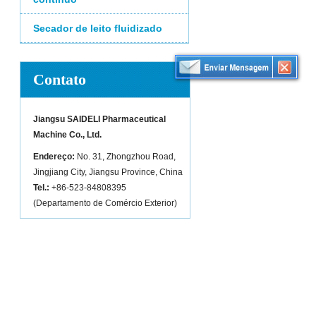
8
1200x1000x1750
0
800
Secador de leito fluidizado
24
1400x1200x2000
1
1000
48
2300x1200x2000
2
1500
96
2300x2200x2000
4
1800
Contato
96
4460x1200x2290
4
1800
144
3300x2200x2000
6
2200
Jiangsu SAIDELI Pharmaceutical
144
2300x3220x2000
6
2200
Machine Co., Ltd.
192
4460x2200x2290
8
2800
Endereço:
No. 31, Zhongzhou Road,
Jingjiang City, Jiangsu Province, China
Tel.:
+86-523-84808395
(Departamento de Comércio Exterior)