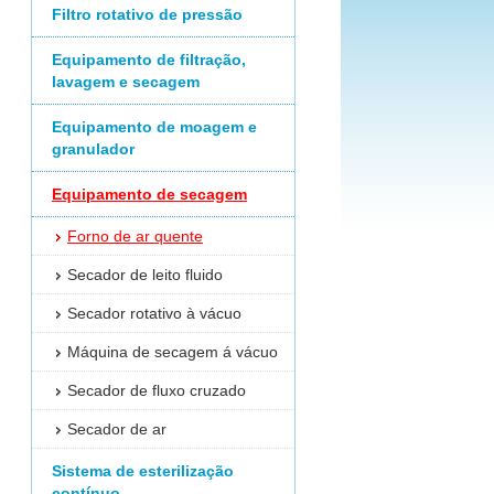
Filtro rotativo de pressão
Equipamento de filtração,
lavagem e secagem
Equipamento de moagem e
granulador
Equipamento de secagem
Forno de ar quente
ça de
o
o
N
de
N
de
atura
Secador de leito fluido
Peso da
Tamanho da
bandejas
carrinhos
 parte
máquina
máquina (mm)
de
de
Secador rotativo à vácuo
r e
(kg)
secagem
secagem
 (°C)
Máquina de secagem á vácuo
48
2430x1200x2375
2
1200
Secador de fluxo cruzado
96
2430x2200×2375
4
1500
Secador de ar
144
3430x2200x2620
6
2000
Sistema de esterilização
192
4380x2200x2620
8
2300
contínuo