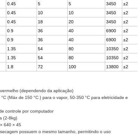
0.45
5
5
3450
±2
0.45
10
10
3450
±2
0.45
18
20
3450
±2
0.9
36
40
6900
±2
0.9
36
40
6900
±2
1.35
54
80
10350
±2
1.35
54
80
10350
±2
1.8
72
100
13800
±2
nfravermelho (dependendo da aplicação)
°C (Máx de 150 °C.) para o vapor, 50-350 °C para eletricidade e
 de controle por computador
a (2-8kg)
× 640 × 45
e secagem possuem o mesmo tamanho, permitindo o uso