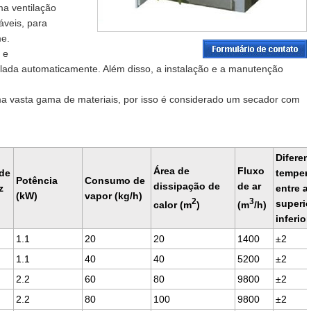
a ventilação
táveis, para
me.
 e
olada automaticamente. Além disso, a instalação e a manutenção
ma vasta gama de materiais, por isso é considerado um secador com
Diferen
Área de
Fluxo
de
temper
Potência
Consumo de
dissipação de
de ar
z
entre a
(kW)
vapor (kg/h)
2
3
superio
calor (m
)
(m
/h)
inferior
1.1
20
20
1400
±2
1.1
40
40
5200
±2
2.2
60
80
9800
±2
2.2
80
100
9800
±2