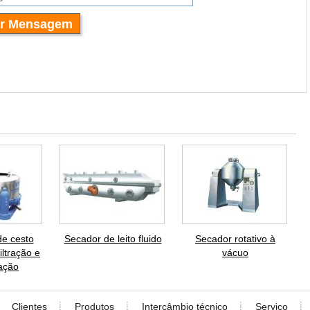
de cesto
Secador de leito fluido
Secador rotativo à
filtração e
vácuo
ação
Clientes
Produtos
Intercâmbio técnico
Serviço