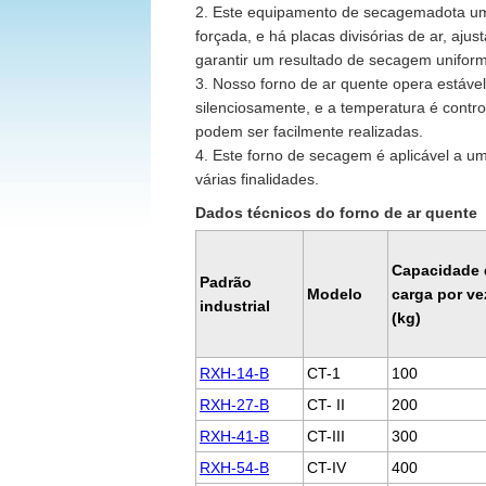
2. Este equipamento de secagemadota um
forçada, e há placas divisórias de ar, ajus
garantir um resultado de secagem unifor
3. Nosso forno de ar quente opera estável
silenciosamente, e a temperatura é contr
podem ser facilmente realizadas.
4. Este forno de secagem é aplicável a u
várias finalidades.
Dados técnicos do forno de ar quente
Capacidade 
Padrão
Modelo
carga por ve
industrial
(kg)
RXH-14-B
CT-1
100
RXH-27-B
CT- II
200
RXH-41-B
CT-III
300
RXH-54-B
CT-IV
400