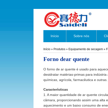
Início
Sobre nós
Cl
Início
»
Produtos
»
Equipamento de secagem
»
F
Forno dear quente
O forno de ar quente é usado para aquece
desidratar matérias-primas para indústria 
químicas, agrícola, farmacêutica e outras.
Características
1. A maior quantidade de ar quente circula
câmara, proporcionando assim uma alta ef
aquecimento e um baixo consumo de ener