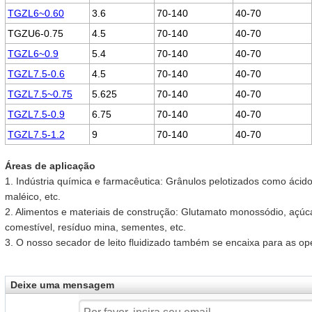
TGZL6~0.60
3.6
70-140
40-70
TGZU6-0.75
4.5
70-140
40-70
TGZL6~0.9
5.4
70-140
40-70
TGZL7.5-0.6
4.5
70-140
40-70
TGZL7.5~0.75
5.625
70-140
40-70
TGZL7.5-0.9
6.75
70-140
40-70
TGZL7.5-1.2
9
70-140
40-70
Áreas de aplicação
1. Indústria química e farmacêutica: Grânulos pelotizados como ácido
maléico, etc.
2. Alimentos e materiais de construção: Glutamato monossódio, açúca
comestível, resíduo mina, sementes, etc.
3. O nosso secador de leito fluidizado também se encaixa para as op
Deixe uma mensagem