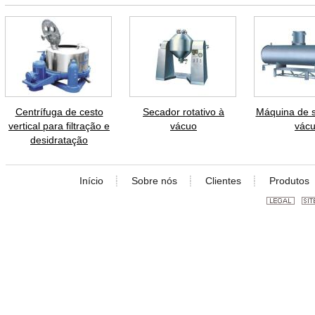
Centrífuga de cesto
Secador rotativo à
Máquina de 
vertical para filtração e
vácuo
vác
desidratação
Início
Sobre nós
Clientes
Produtos