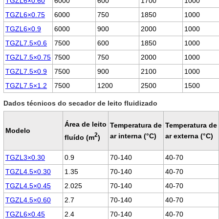
TGZL6×0.60
6000
600
1700
1000
TGZL6×0.75
6000
750
1850
1000
TGZL6×0.9
6000
900
2000
1000
TGZL7.5×0.6
7500
600
1850
1000
TGZL7.5×0.75
7500
750
2000
1000
TGZL7.5×0.9
7500
900
2100
1000
TGZL7.5×1.2
7500
1200
2500
1500
Dados técnicos do secador de leito fluidizado
Área de leito
Temperatura de
Temperatura de
Modelo
2
ar interna (°C)
ar externa (°C)
fluído (m
)
TGZL3×0.30
0.9
70-140
40-70
TGZL4.5×0.30
1.35
70-140
40-70
TGZL4.5×0.45
2.025
70-140
40-70
TGZL4.5×0.60
2.7
70-140
40-70
TGZL6×0.45
2.4
70-140
40-70