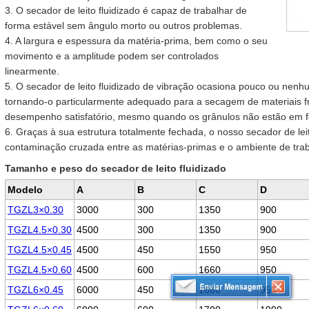
3. O secador de leito fluidizado é capaz de trabalhar de
forma estável sem ângulo morto ou outros problemas.
4. A largura e espessura da matéria-prima, bem como o seu
movimento e a amplitude podem ser controlados
linearmente.
5. O secador de leito fluidizado de vibração ocasiona pouco ou nenhu
tornando-o particularmente adequado para a secagem de materiais fr
desempenho satisfatório, mesmo quando os grânulos não estão em f
6. Graças à sua estrutura totalmente fechada, o nosso secador de leit
contaminação cruzada entre as matérias-primas e o ambiente de trab
Tamanho e peso do secador de leito fluidizado
Modelo
A
B
C
D
TGZL3×0.30
3000
300
1350
900
TGZL4.5×0.30
4500
300
1350
900
TGZL4.5×0.45
4500
450
1550
950
TGZL4.5×0.60
4500
600
1660
950
TGZL6×0.45
6000
450
1660
950