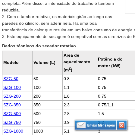
completa. Além disso, a intensidade do trabalho é também
reduzida.
2. Com o tambor rotativo, os materiais girão ao longo das
paredes do cilindro, sem aderir nela. Há uma boa
transferência de calor que resulta em um baixo consumo de energia
3. Este equipamento de secagem é compatível com as diretrizes do 
Dados técnicos do secador rotativo
Área de
Potência do
aquecimento
Modelo
Volume (L)
motor (kW)
2
(m
)
SZG-50
50
0.8
0.75
SZG-100
100
1.1
0.75
SZG-200
200
1.8
0.75
SZG-350
350
2.3
0.75/1.1
SZG-500
500
2.8
1.5
SZG-750
750
3.9
2.2
SZG-1000
1000
5.1
3