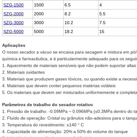
SZG-1500
1500
6.5
4
SZG-2000
2000
8.2
5.5
SZG-3000
3000
10.2
7.5
SZG-5000
5000
18.2
15
Aplicações
O nosso secador a vácuo se encaixa para secagem e mistura em pó/gr
química e farmacêutica, e é particularmente adequado para os seguin
1. Aquecimento de materiais sensíveis que não podem suportar altas
2. Materiais oxidantes
3. Materiais que produzem gases tóxicos, ou quando existe a necessi
4. Materiais que devem conter pequenos matérias voláteis
5. Os materiais que devem ser misturados uniformemente e comple
Parâmetros de trabalho do secador rotativo
1. Pressão de trabalho: -0.09MPa ~ 0.096MPa (≤0.3MPa dentro do t
2. Fluído de operação: Cristal ou grânulos não-adesivos para o tanq
3. Temperatura do revestimento: ≤140 ° C
4. Capacidade de alimentação: 20% a 50% do volume do tanque