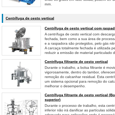
mm.
Centrífuga de cesto vertical
Centrífuga de cesto vertical com raspad
A centrífuga de cesto vertical com descarg
fechada, bem como a sua área de process
e a raspadora são protegidos, pelo gás nit
A carcaça totalmente fechada é utilizada 
reduzir a emissão de material particulado d
Centrífuga filtrante de cesto vertical
Durante o trabalho, a bolsa filtrante é mov
vigorosamente, dentro do tambor, oferecen
remoção do calcanhar residual. Esta centrí
um sistema opcional para remoção do calc
melhorar o desempenho.
Centrífuga filtrante de cesto vertical (B
superior)
Durante o processo de trabalho, esta centr
inferior não irá danificar as partículas sól
adequada para aplicações onde é necessári