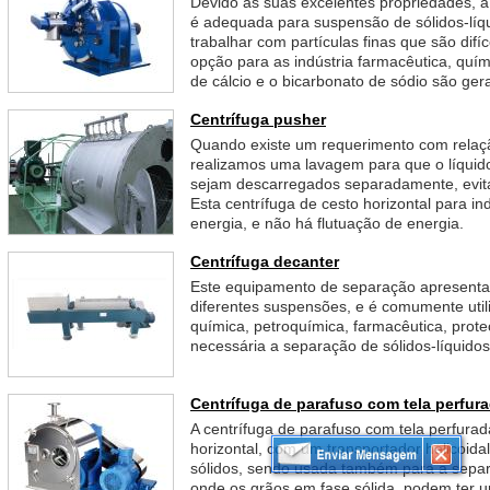
Devido às suas excelentes propriedades, a
é adequada para suspensão de sólidos-l
trabalhar com partículas finas que são dif
opção para as indústria farmacêutica, quím
de cálcio e o bicarbonato de sódio são ger
Centrífuga pusher
Quando existe um requerimento com relaçã
realizamos uma lavagem para que o líquid
sejam descarregados separadamente, evit
Esta centrífuga de cesto horizontal para 
energia, e não há flutuação de energia.
Centrífuga decanter
Este equipamento de separação apresenta
diferentes suspensões, e é comumente utili
química, petroquímica, farmacêutica, prot
necessária a separação de sólidos-líquidos
Centrífuga de parafuso com tela perfur
A centrífuga de parafuso com tela perfura
horizontal, com um transportador helicoid
sólidos, sendo usada também para a separa
onde os grãos em fase sólida, podem ter